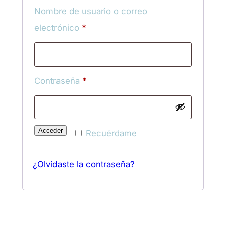
Nombre de usuario o correo
Obligatorio
electrónico
*
Obligatorio
Contraseña
*
Acceder
Recuérdame
¿Olvidaste la contraseña?