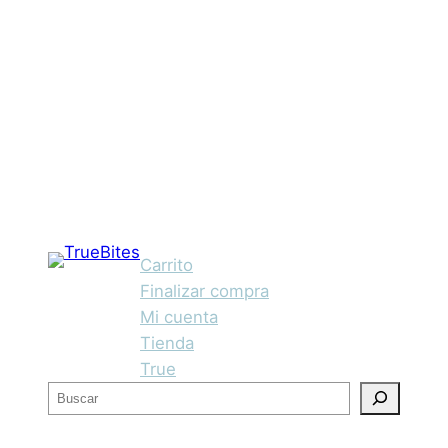
Carrito
Finalizar compra
Mi cuenta
Tienda
True
B
u
s