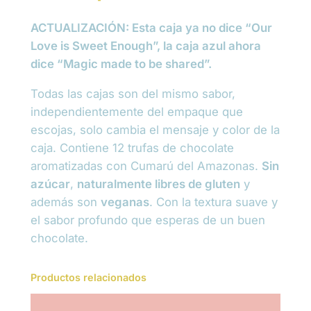
r
u
ACTUALIZACIÓN: Esta caja ya no dice “Our
f
Love is Sweet Enough”, la caja azul ahora
a
dice “Magic made to be shared”.
s
Todas las cajas son del mismo sabor,
S
independientemente del empaque que
a
escojas, solo cambia el mensaje y color de la
l
caja. Contiene 12 trufas de chocolate
u
aromatizadas con Cumarú del Amazonas.
Sin
d
azúcar
,
naturalmente libres de gluten
y
a
además son
veganas
. Con la textura suave y
b
el sabor profundo que esperas de un buen
l
chocolate.
e
s
X
Productos relacionados
1