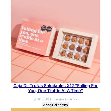
2
"
M
a
g
i
c
M
a
d
e
t
o
b
Caja De Trufas Saludables X12 “Falling For
You, One Truffle At A Time”
e
S
$
38.000
Impuestos incluidos
h
Añadir al carrito
a