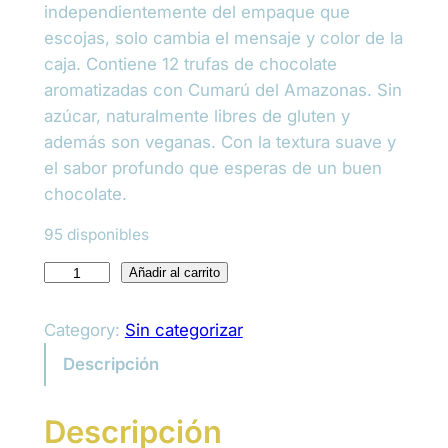
independientemente del empaque que
escojas, solo cambia el mensaje y color de la
caja. Contiene 12 trufas de chocolate
aromatizadas con Cumarú del Amazonas. Sin
azúcar, naturalmente libres de gluten y
además son veganas. Con la textura suave y
el sabor profundo que esperas de un buen
chocolate.
95 disponibles
C
Añadir al carrito
a
j
Category:
Sin categorizar
a
Descripción
D
e
Descripción
T