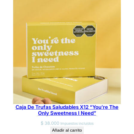
r
e
d
"
c
a
n
t
i
d
a
d
Caja De Trufas Saludables X12 “You’re The
Only Sweetness I Need”
$
38.000
Impuestos incluidos
Añadir al carrito