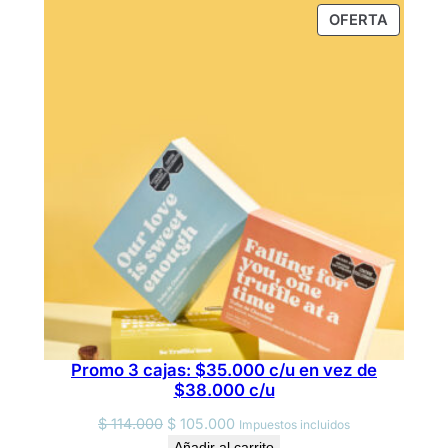
PRODU
OFERTA
EN
OFERTA
Promo 3 cajas: $35.000 c/u en vez de
$38.000 c/u
Original
Current
$
114.000
$
105.000
Impuestos incluidos
price
price
Añadir al carrito