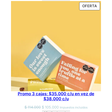
a
PRODU
OFERTA
n
EN
t
OFERTA
i
d
a
d
Promo 3 cajas: $35.000 c/u en vez de
$38.000 c/u
Original
Current
$
114.000
$
105.000
Impuestos incluidos