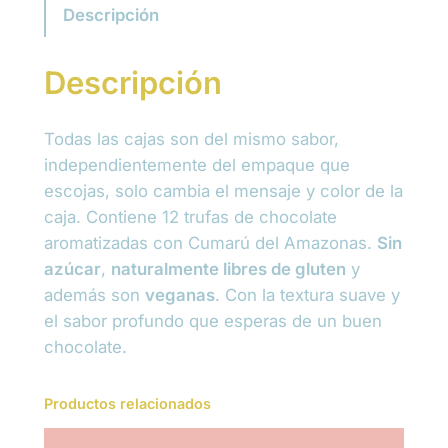
a
Descripción
D
e
Descripción
T
r
u
Todas las cajas son del mismo sabor,
f
independientemente del empaque que
a
escojas, solo cambia el mensaje y color de la
s
caja. Contiene 12 trufas de chocolate
S
aromatizadas con Cumarú del Amazonas.
Sin
a
azúcar
,
naturalmente libres de gluten
y
l
además son
veganas
. Con la textura suave y
u
el sabor profundo que esperas de un buen
d
chocolate.
a
b
Productos relacionados
l
e