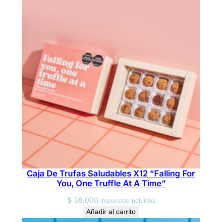
s
X
1
2
"
Y
o
u
'
r
e
T
h
Caja De Trufas Saludables X12 “Falling For
e
You, One Truffle At A Time”
O
$
38.000
Impuestos incluidos
n
Añadir al carrito
l