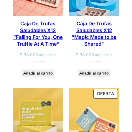
Caja De Trufas
Caja De Trufas
Saludables X12
Saludables X12
“Falling For You, One
“Magic Made to be
Truffle At A Time”
Shared”
$
38.000
$
38.000
Impuestos
Impuestos
incluidos
incluidos
Añadir al carrito
Añadir al carrito
PRODU
OFERTA
EN
OFERTA