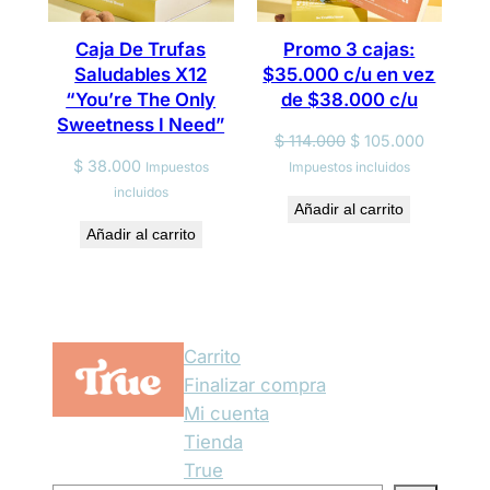
Caja De Trufas
Promo 3 cajas:
Saludables X12
$35.000 c/u en vez
“You’re The Only
de $38.000 c/u
Sweetness I Need”
Original
Current
$
114.000
$
105.000
price
price
$
38.000
Impuestos
Impuestos incluidos
was:
is:
incluidos
Añadir al carrito
$ 114.000.
$ 105.00
Añadir al carrito
Carrito
Finalizar compra
Mi cuenta
Tienda
True