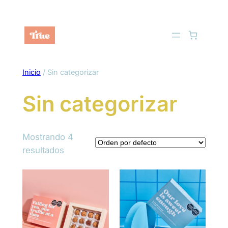
Saltar
al
contenido
Inicio
/ Sin categorizar
Sin categorizar
Mostrando 4
resultados