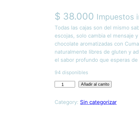
$
38.000
Impuestos i
Todas las cajas son del mismo s
escojas, solo cambia el mensaje y 
chocolate aromatizadas con Cumar
naturalmente libres de gluten y a
el sabor profundo que esperas de
94 disponibles
C
Añadir al carrito
a
j
Category:
Sin categorizar
a
D
e
T