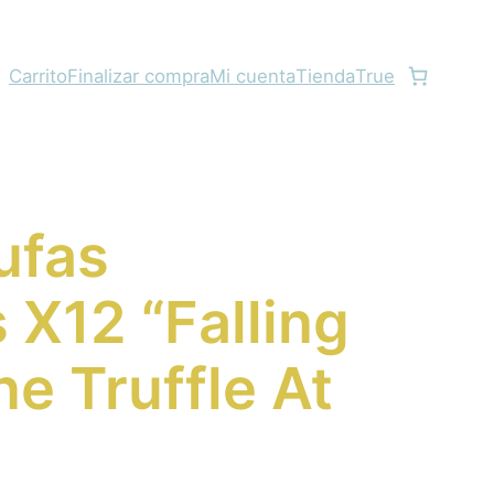
Carrito
Finalizar compra
Mi cuenta
Tienda
True
ufas
 X12 “Falling
ne Truffle At