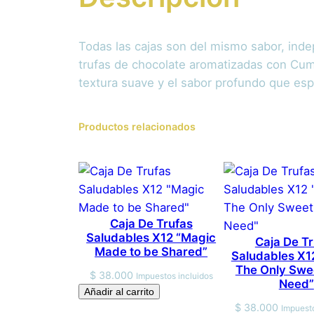
Todas las cajas son del mismo sabor, ind
trufas de chocolate aromatizadas con Cu
textura suave y el sabor profundo que es
Productos relacionados
Caja De Trufas
Saludables X12 “Magic
Caja De T
Made to be Shared”
Saludables X1
The Only Swe
$
38.000
Impuestos incluidos
Need”
Añadir al carrito
$
38.000
Impuesto