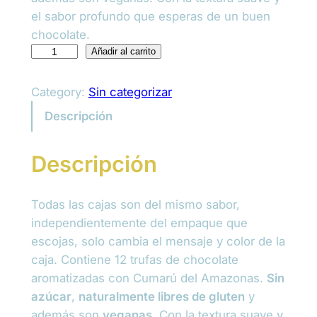
el sabor profundo que esperas de un buen
l
p
chocolate.
p
r
P
Añadir al carrito
r
r
i
o
Category:
Sin categorizar
i
c
m
Descripción
c
e
o
3
e
i
Descripción
c
w
s
a
j
a
:
Todas las cajas son del mismo sabor,
a
independientemente del empaque que
s
$
s
escojas, solo cambia el mensaje y color de la
:
:
caja. Contiene 12 trufas de chocolate
$
aromatizadas con Cumarú del Amazonas.
Sin
$
1
3
azúcar
,
naturalmente libres de gluten
y
0
5
además son
veganas
. Con la textura suave y