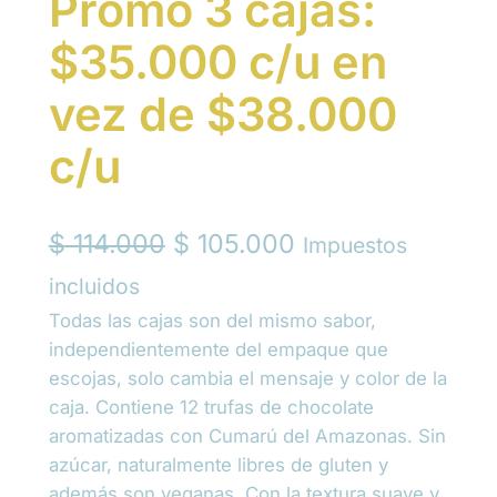
Promo 3 cajas:
$35.000 c/u en
vez de $38.000
c/u
O
C
$
114.000
$
105.000
Impuestos
r
u
incluidos
Todas las cajas son del mismo sabor,
i
r
independientemente del empaque que
g
r
escojas, solo cambia el mensaje y color de la
i
e
caja. Contiene 12 trufas de chocolate
aromatizadas con Cumarú del Amazonas. Sin
n
n
azúcar, naturalmente libres de gluten y
a
t
además son veganas. Con la textura suave y