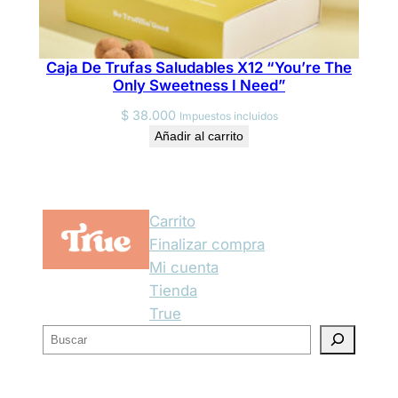
Caja De Trufas Saludables X12 “You’re The
Only Sweetness I Need”
$
38.000
Impuestos incluidos
Añadir al carrito
Carrito
Finalizar compra
Mi cuenta
Tienda
True
B
u
s