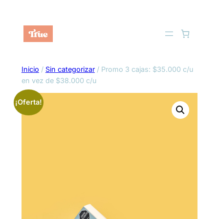
Saltar
al
contenido
Inicio
/
Sin categorizar
/ Promo 3 cajas: $35.000 c/u
en vez de $38.000 c/u
¡Oferta!