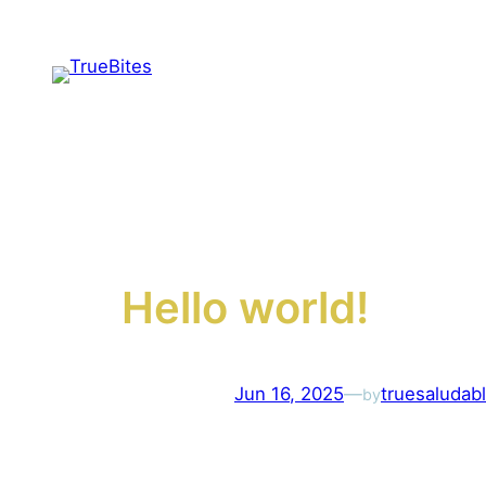
Saltar
al
contenido
Hello world!
Jun 16, 2025
—
truesaluda
by